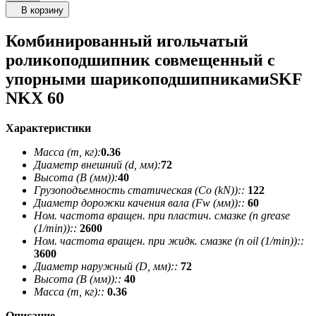
В корзину
Комбинированный игольчатый
роликоподшипник совмещенный с
упорными шарикоподшипникамиSKF
NKX 60
Характеристики
Масса (m, кг):
0.36
Диаметр внешний (d, мм):
72
Высота (В (мм)):
40
Грузоподъемность статическая (Co (kN))::
122
Диаметр дорожки качения вала (Fw (мм))::
60
Ном. частота вращен. при пластич. смазке (n grease
(1/min))::
2600
Ном. частота вращен. при жидк. смазке (n oil (1/min))::
3600
Диаметр наружный (D, мм)::
72
Высота (В (мм))::
40
Масса (m, кг)::
0.36
Описание