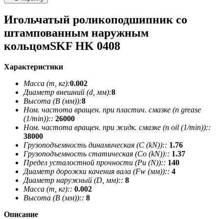
Игольчатый роликоподшипник со
штампованным наружным
кольцомSKF HK 0408
Характеристики
Масса (m, кг):
0.002
Диаметр внешний (d, мм):
8
Высота (В (мм)):
8
Ном. частота вращен. при пластич. смазке (n grease
(1/min))::
26000
Ном. частота вращен. при жидк. смазке (n oil (1/min))::
38000
Грузоподъемность динамическая (C (kN))::
1.76
Грузоподъемность статическая (Co (kN))::
1.37
Предел усталостной прочности (Pu (N))::
140
Диаметр дорожки качения вала (Fw (мм))::
4
Диаметр наружный (D, мм)::
8
Масса (m, кг)::
0.002
Высота (В (мм))::
8
Описание