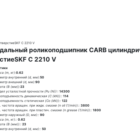
тверстиеSKF C 2210 V
дальный роликоподшипник CARB цилиндрич
стиеSKF C 2210 V
тики
а (m, кг):
0.62
метр внутренний (d, мм):
50
метр внешний (d, мм):
90
ота (В (мм)):
23
дел усталостной прочности (Pu (N))::
14300
зоподъемность динамическая (C (kN))::
114
зоподъемность статическая (Co (kN))::
122
 частота вращен. при жидк. смазке (n oil (1/min))::
3800
 частота вращен. при пластич. смазке (n grease (1/min))::
1800
метр наружный (D, мм)::
90
а (m, кг)::
0.62
та (В (мм))::
23
метр внутренний (d, мм)::
50