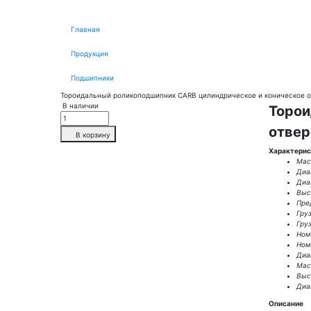
Главная
Продукция
Подшипники
Тороидальный роликоподшипник CARB цилиндрическое и коническое о
В наличии
Торои
отвер
В корзину
Характерис
Масс
Диа
Диа
Выс
Пре
Гру
Гру
Ном.
Ном.
Диа
Масс
Высо
Диа
Описание