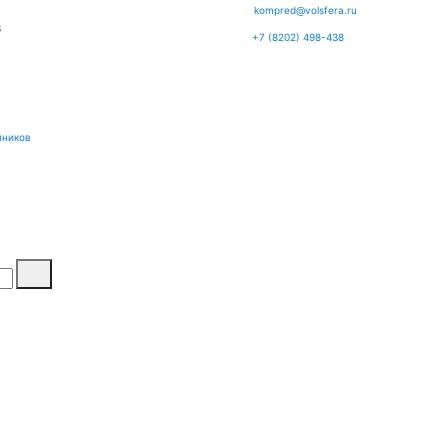
kompred@volsfera.ru
3
+7 (8202) 498-438
пников