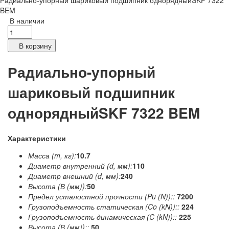
Радиально-упорный шариковый подшипник однорядныйSKF 7322
BEM
В наличии
В корзину
Радиально-упорный
шариковый подшипник
однорядныйSKF 7322 BEM
Характеристики
Масса (m, кг):
10.7
Диаметр внутренний (d, мм):
110
Диаметр внешний (d, мм):
240
Высота (В (мм)):
50
Предел усталостной прочности (Pu (N))::
7200
Грузоподъемность статическая (Co (kN))::
224
Грузоподъемность динамическая (C (kN))::
225
Высота (В (мм))::
50