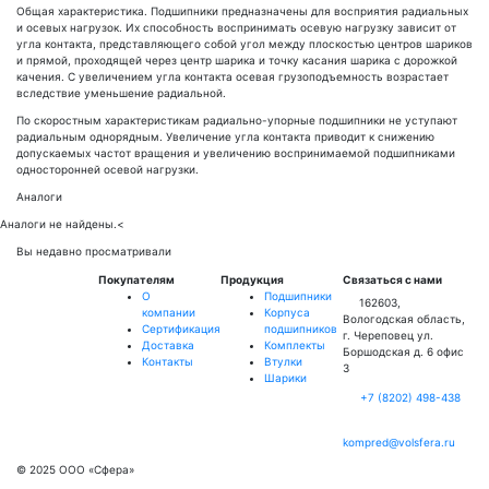
Общая характеристика. Подшипники предназначены для восприятия радиальных
и осевых нагрузок. Их способность воспринимать осевую нагрузку зависит от
угла контакта, представляющего собой угол между плоскостью центров шариков
и прямой, проходящей через центр шарика и точку касания шарика с дорожкой
качения. С увеличением угла контакта осевая грузоподъемность возрастает
вследствие уменьшение радиальной.
По скоростным характеристикам радиально-упорные подшипники не уступают
радиальным однорядным. Увеличение угла контакта приводит к снижению
допускаемых частот вращения и увеличению воспринимаемой подшипниками
односторонней осевой нагрузки.
Аналоги
Аналоги не найдены.
<
Вы недавно просматривали
Покупателям
Продукция
Связаться с нами
О
Подшипники
162603,
компании
Корпуса
Вологодская область,
Сертификация
подшипников
г. Череповец ул.
Доставка
Комплекты
Боршодская д. 6 офис
Контакты
Втулки
3
Шарики
+7 (8202) 498-438
kompred@volsfera.ru
© 2025 ООО «Сфера»