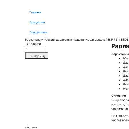
Главная
Продукция
Подшипники
Радиально-упорный шариковый подшипник однорядныйSKF 7311 BEG
В наличии
Радиа
Характерис
В корзину
Масс
Диа
Диа
Выс
Диа
Диа
Высо
Масс
Описание
Общая хара
контакта, 
увеличение
По скорост
частот вра
Аналоги