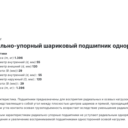
BY
льно-упорный шариковый подшипник одно
тики
а (m, кг):
1.396
метр внутренний (d, мм):
55
метр внешний (d, мм):
120
ота (В (мм)):
29
метр внутренний (d, мм)::
55
метр наружный (D, мм)::
120
та (В (мм))::
29
а (m, кг)::
1.396
ктеристика. Подшипники предназначены для восприятия радиальных и осевых нагрузок
представляющего собой угол между плоскостью центров шариков и прямой, проходящей 
м угла контакта осевая грузоподъемность возрастает вследствие уменьшение радиал
ным характеристикам радиально-упорные подшипники не уступают радиальным одноря
щения и увеличению воспринимаемой подшипниками односторонней осевой нагрузки.