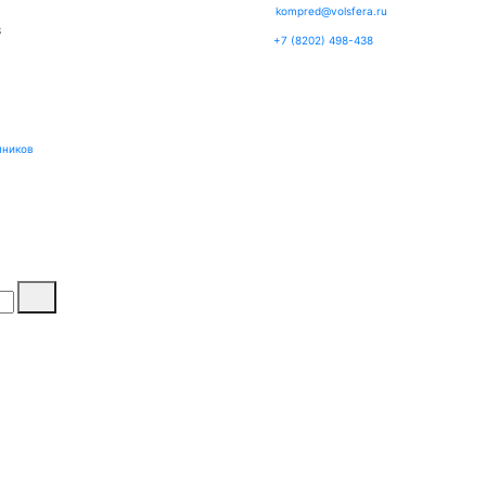
kompred@volsfera.ru
3
+7 (8202) 498-438
пников