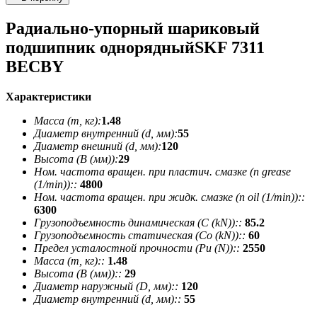
Радиально-упорный шариковый
подшипник однорядныйSKF 7311
BECBY
Характеристики
Масса (m, кг):
1.48
Диаметр внутренний (d, мм):
55
Диаметр внешний (d, мм):
120
Высота (В (мм)):
29
Ном. частота вращен. при пластич. смазке (n grease
(1/min))::
4800
Ном. частота вращен. при жидк. смазке (n oil (1/min))::
6300
Грузоподъемность динамическая (C (kN))::
85.2
Грузоподъемность статическая (Co (kN))::
60
Предел усталостной прочности (Pu (N))::
2550
Масса (m, кг)::
1.48
Высота (В (мм))::
29
Диаметр наружный (D, мм)::
120
Диаметр внутренний (d, мм)::
55