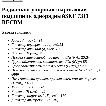
Радиально-упорный шариковый
подшипник однорядныйSKF 7311
BECBM
Характеристики
Масса (m, кг):
1.494
Диаметр внутренний (d, мм):
55
Диаметр внешний (d, мм):
120
Высота (В (мм)):
29
Предел усталостной прочности (Pu (N))::
2320
Грузоподъемность статическая (Co (kN))::
55
Грузоподъемность динамическая (C (kN))::
79.3
Ном. частота вращен. при жидк. смазке (n oil (1/min))::
6000
Ном. частота вращен. при пластич. смазке (n grease
(1/min))::
4500
Масса (m, кг)::
1.494
Высота (В (мм))::
29
Диаметр наружный (D, мм)::
120
Диаметр внутренний (d, мм)::
55