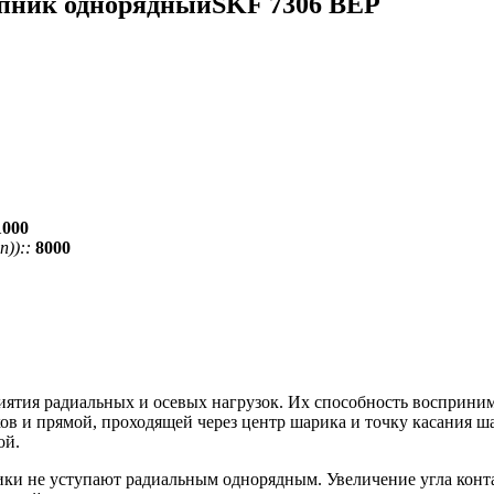
пник однорядныйSKF 7306 BEP
1000
))::
8000
тия радиальных и осевых нагрузок. Их способность воспринимат
в и прямой, проходящей через центр шарика и точку касания ша
ой.
ки не уступают радиальным однорядным. Увеличение угла конт