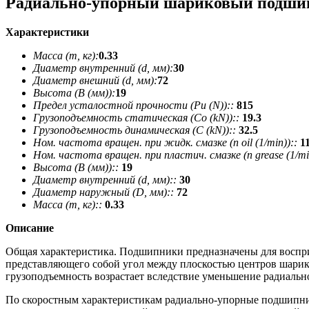
Радиально-упорный шариковый подши
Характеристики
Масса (m, кг):
0.33
Диаметр внутренний (d, мм):
30
Диаметр внешний (d, мм):
72
Высота (В (мм)):
19
Предел усталостной прочности (Pu (N))::
815
Грузоподъемность статическая (Co (kN))::
19.3
Грузоподъемность динамическая (C (kN))::
32.5
Ном. частота вращен. при жидк. смазке (n oil (1/min))::
1
Ном. частота вращен. при пластич. смазке (n grease (1/min
Высота (В (мм))::
19
Диаметр внутренний (d, мм)::
30
Диаметр наружный (D, мм)::
72
Масса (m, кг)::
0.33
Описание
Общая характеристика. Подшипники предназначены для восприя
представляющего собой угол между плоскостью центров шарико
грузоподъемность возрастает вследствие уменьшение радиальн
По скоростным характеристикам радиально-упорные подшипни