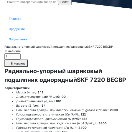
Главная
Продукция
Подшипники
Радиально-упорный шариковый подшипник однорядныйSKF 7220 BECBP
В наличии
В корзину
Радиально-упорный шариковый
подшипник однорядныйSKF 7220 BECBP
Характеристики
Масса (m, кг):
3.19
Диаметр внутренний (d, мм):
100
Диаметр внешний (d, мм):
180
Высота (В (мм)):
34
Ном. частота вращен. при пластич. смазке (n grease (1/min))::
2800
Грузоподъемность статическая (Co (kN))::
122
Грузоподъемность динамическая (C (kN))::
135
Ном. частота вращен. при жидк. смазке (n oil (1/min))::
3800
Предел усталостной прочности (Pu (N))::
4400