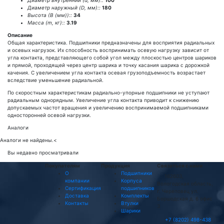
Диаметр внутренний (d, мм)::
100
Диаметр наружный (D, мм)::
180
Высота (В (мм))::
34
Масса (m, кг)::
3.19
Описание
Общая характеристика. Подшипники предназначены для восприятия радиальных
и осевых нагрузок. Их способность воспринимать осевую нагрузку зависит от
угла контакта, представляющего собой угол между плоскостью центров шариков
и прямой, проходящей через центр шарика и точку касания шарика с дорожкой
качения. С увеличением угла контакта осевая грузоподъемность возрастает
вследствие уменьшение радиальной.
По скоростным характеристикам радиально-упорные подшипники не уступают
радиальным однорядным. Увеличение угла контакта приводит к снижению
допускаемых частот вращения и увеличению воспринимаемой подшипниками
односторонней осевой нагрузки.
Аналоги
Аналоги не найдены.
<
Вы недавно просматривали
Покупателям
Продукция
Связаться с нами
О
Подшипники
162603,
компании
Корпуса
Вологодская область,
Сертификация
подшипников
г. Череповец ул.
Доставка
Комплекты
Боршодская д. 6 офис
Контакты
Втулки
3
Шарики
+7 (8202) 498-438