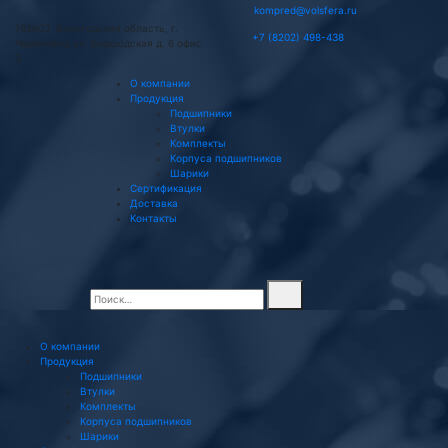
kompred@volsfera.ru
162603, Вологодская область, г.
+7 (8202) 498-438
Череповец ул. Боршодская д. 6 офис
3
О компании
Продукция
Подшипники
Втулки
Комплекты
Корпуса подшипников
Шарики
Сертификация
Доставка
Контакты
О компании
Продукция
Подшипники
Втулки
Комплекты
Корпуса подшипников
Шарики