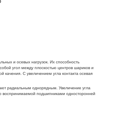
0
ьных и осевых нагрузок. Их способность
 собой угол между плоскостью центров шариков и
й качения. С увеличением угла контакта осевая
ают радиальным однорядным. Увеличение угла
нию воспринимаемой подшипниками односторонней