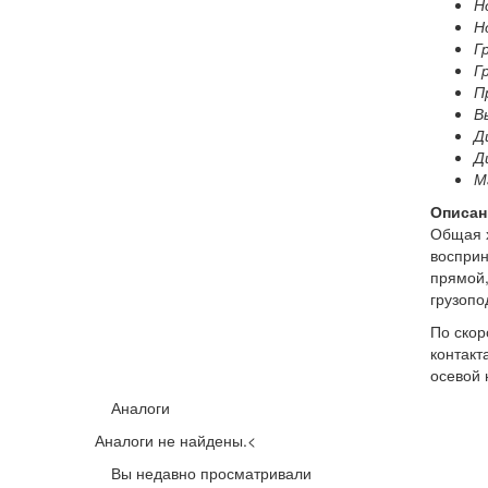
Н
Н
Г
Г
П
В
Д
Д
Ма
Описан
Общая х
восприн
прямой,
грузопо
По скор
контакт
осевой 
Аналоги
Аналоги не найдены.
<
Вы недавно просматривали