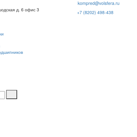
kompred@volsfera.ru
шодская д. 6 офис 3
+7 (8202) 498-438
ки
ы
одшипников