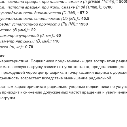
ом. частота вращен. при пластич. смазке (n grease (1/min))::
500
ом. частота вращен. при жидк. смазке (n oil (1/min))::
6700
рузоподъемность динамическая (C (kN))::
57.2
рузоподъемность статическая (Co (kN))::
45.5
редел усталостной прочности (Pu (N))::
1930
ысота (В (мм))::
22
иаметр внутренний (d, мм)::
60
иаметр наружный (D, мм)::
110
сса (m, кг)::
0.78
ие
арактеристика. Подшипники предназначены для восприятия радиал
имать осевую нагрузку зависит от угла контакта, представляющего
 проходящей через центр шарика и точку касания шарика с дорожко
дъемность возрастает вследствие уменьшение радиальной.
остным характеристикам радиально-упорные подшипники не уступ
а приводит к снижению допускаемых частот вращения и увеличе
нагрузки.