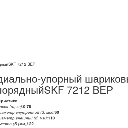
дныйSKF 7212 BEP
диально-упорный шариков
норядныйSKF 7212 BEP
еристики
сса (m, кг):
0.78
иаметр внутренний (d, мм):
60
иаметр внешний (d, мм):
110
ысота (В (мм)):
22