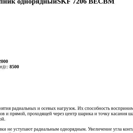
пник однорядныйSKF 7206 BECBM
2000
))::
8500
тия радиальных и осевых нагрузок. Их способность воспринимат
в и прямой, проходящей через центр шарика и точку касания ша
ой.
ки не уступают радиальным однорядным. Увеличение угла конт