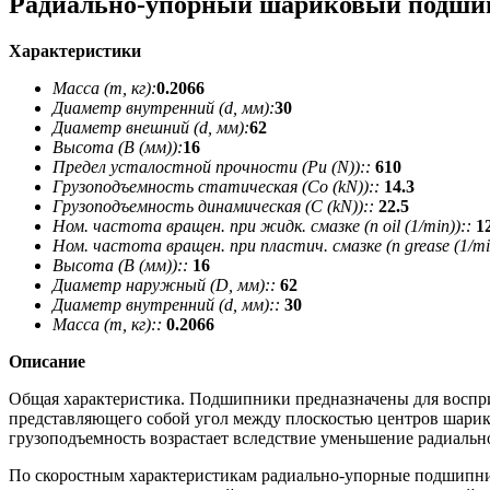
Радиально-упорный шариковый подши
Характеристики
Масса (m, кг):
0.2066
Диаметр внутренний (d, мм):
30
Диаметр внешний (d, мм):
62
Высота (В (мм)):
16
Предел усталостной прочности (Pu (N))::
610
Грузоподъемность статическая (Co (kN))::
14.3
Грузоподъемность динамическая (C (kN))::
22.5
Ном. частота вращен. при жидк. смазке (n oil (1/min))::
1
Ном. частота вращен. при пластич. смазке (n grease (1/min
Высота (В (мм))::
16
Диаметр наружный (D, мм)::
62
Диаметр внутренний (d, мм)::
30
Масса (m, кг)::
0.2066
Описание
Общая характеристика. Подшипники предназначены для восприя
представляющего собой угол между плоскостью центров шарико
грузоподъемность возрастает вследствие уменьшение радиальн
По скоростным характеристикам радиально-упорные подшипни