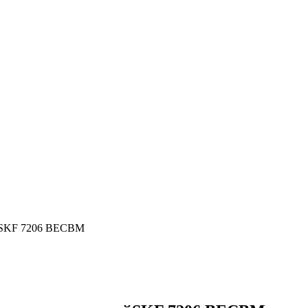
йSKF 7206 BECBM