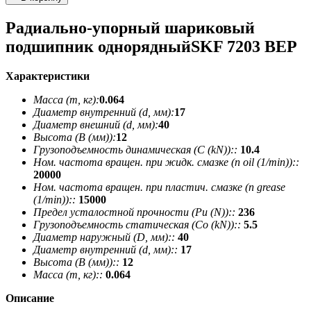
Радиально-упорный шариковый
подшипник однорядныйSKF 7203 BEP
Характеристики
Масса (m, кг):
0.064
Диаметр внутренний (d, мм):
17
Диаметр внешний (d, мм):
40
Высота (В (мм)):
12
Грузоподъемность динамическая (C (kN))::
10.4
Ном. частота вращен. при жидк. смазке (n oil (1/min))::
20000
Ном. частота вращен. при пластич. смазке (n grease
(1/min))::
15000
Предел усталостной прочности (Pu (N))::
236
Грузоподъемность статическая (Co (kN))::
5.5
Диаметр наружный (D, мм)::
40
Диаметр внутренний (d, мм)::
17
Высота (В (мм))::
12
Масса (m, кг)::
0.064
Описание