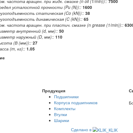
ом. частота вращен. при жидк. смазке (n oil (1/min))::
7500
редел усталостной прочности (Pu (N))::
1600
рузоподъемность статическая (Co (kN))::
38
рузоподъемность динамическая (C (kN))::
65
ом. частота вращен. при пластич. смазке (n grease (1/min))::
630
иаметр внутренний (d, мм)::
50
иаметр наружный (D, мм)::
110
ысота (В (мм))::
27
сса (m, кг)::
1.05
ие
Продукция
С
Подшипники
Корпуса подшипников
Б
Комплекты
Втулки
Шарики
Сделано в