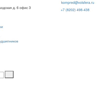
kompred@volsfera.ru
шодская д. 6 офис 3
+7 (8202) 498-438
ки
ы
одшипников