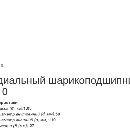
10
диальный шарикоподшипн
10
еристики
сса (m, кг):
1.05
иаметр внутренний (d, мм):
50
иаметр внешний (d, мм):
110
ысота (В (мм)):
27