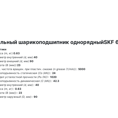
льный шарикоподшипник однорядныйSKF 
тики
а (m, кг):
0.63
метр внутренний (d, мм):
40
метр внешний (d, мм):
90
ота (В (мм)):
23
 частота вращен. при пластич. смазке (n grease (1/min))::
5000
зоподъемность статическая (Co (kN))::
24
дел усталостной прочности (Pu (N))::
1020
зоподъемность динамическая (C (kN))::
42.3
метр внутренний (d, мм)::
40
а (m, кг)::
0.63
та (В (мм))::
23
метр наружный (D, мм)::
90