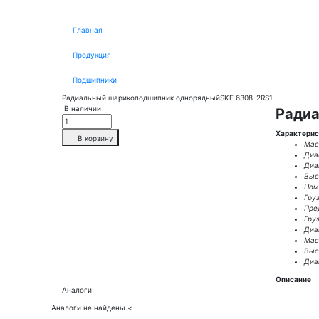
Главная
Продукция
Подшипники
Радиальный шарикоподшипник однорядныйSKF 6308-2RS1
В наличии
Радиа
Характерис
В корзину
Масс
Диа
Диа
Выс
Ном.
Гру
Пре
Гру
Диа
Масс
Высо
Диа
Описание
Аналоги
Аналоги не найдены.
<