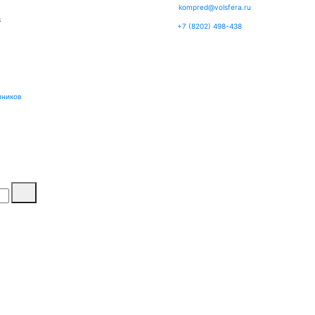
kompred@volsfera.ru
3
+7 (8202) 498-438
пников