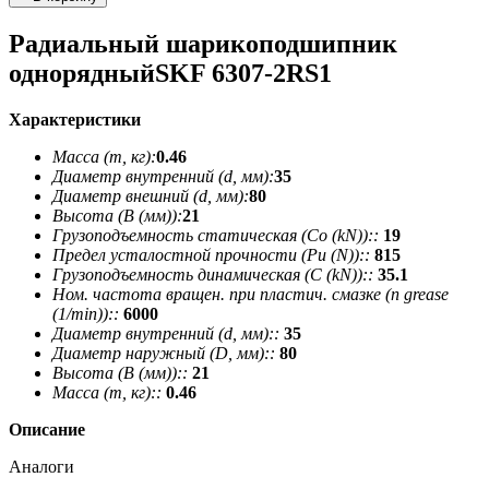
Радиальный шарикоподшипник
однорядныйSKF 6307-2RS1
Характеристики
Масса (m, кг):
0.46
Диаметр внутренний (d, мм):
35
Диаметр внешний (d, мм):
80
Высота (В (мм)):
21
Грузоподъемность статическая (Co (kN))::
19
Предел усталостной прочности (Pu (N))::
815
Грузоподъемность динамическая (C (kN))::
35.1
Ном. частота вращен. при пластич. смазке (n grease
(1/min))::
6000
Диаметр внутренний (d, мм)::
35
Диаметр наружный (D, мм)::
80
Высота (В (мм))::
21
Масса (m, кг)::
0.46
Описание
Аналоги