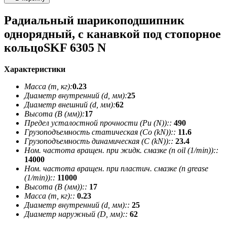
Радиальный шарикоподшипник
однорядный, с канавкой под стопорное
кольцоSKF 6305 N
Характеристики
Масса (m, кг):
0.23
Диаметр внутренний (d, мм):
25
Диаметр внешний (d, мм):
62
Высота (В (мм)):
17
Предел усталостной прочности (Pu (N))::
490
Грузоподъемность статическая (Co (kN))::
11.6
Грузоподъемность динамическая (C (kN))::
23.4
Ном. частота вращен. при жидк. смазке (n oil (1/min))::
14000
Ном. частота вращен. при пластич. смазке (n grease
(1/min))::
11000
Высота (В (мм))::
17
Масса (m, кг)::
0.23
Диаметр внутренний (d, мм)::
25
Диаметр наружный (D, мм)::
62