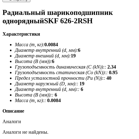
Радиальный шарикоподшипник
однорядныйSKF 626-2RSH
Характеристики
Масса (m, кг):
0.0084
Диаметр внутренний (d, мм):
6
Диаметр внешний (d, мм):
19
Высота (В (мм)):
6
Грузоподъемность динамическая (C (kN))::
2.34
Грузоподъемность статическая (Co (kN))::
0.95
Предел усталостной прочности (Pu (N))::
40
Диаметр наружный (D, мм)::
19
Диаметр внутренний (d, мм)::
6
Высота (В (мм))::
6
Масса (m, кг)::
0.0084
Описание
Аналоги
Аналоги не найдены.