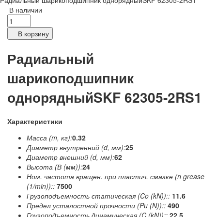
Радиальный шарикоподшипник однорядныйSKF 62305-2RS1
В наличии
В корзину
Радиальный
шарикоподшипник
однорядныйSKF 62305-2RS1
Характеристики
Масса (m, кг):
0.32
Диаметр внутренний (d, мм):
25
Диаметр внешний (d, мм):
62
Высота (В (мм)):
24
Ном. частота вращен. при пластич. смазке (n grease
(1/min))::
7500
Грузоподъемность статическая (Co (kN))::
11.6
Предел усталостной прочности (Pu (N))::
490
Грузоподъемность динамическая (C (kN))::
22.5