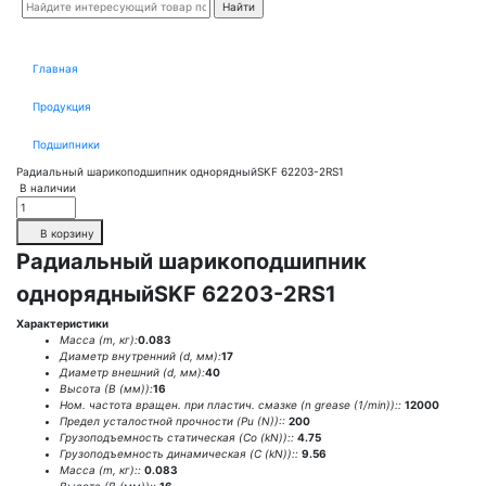
Главная
Продукция
Подшипники
Радиальный шарикоподшипник однорядныйSKF 62203-2RS1
В наличии
В корзину
Радиальный шарикоподшипник
однорядныйSKF 62203-2RS1
Характеристики
Масса (m, кг):
0.083
Диаметр внутренний (d, мм):
17
Диаметр внешний (d, мм):
40
Высота (В (мм)):
16
Ном. частота вращен. при пластич. смазке (n grease (1/min))::
12000
Предел усталостной прочности (Pu (N))::
200
Грузоподъемность статическая (Co (kN))::
4.75
Грузоподъемность динамическая (C (kN))::
9.56
Масса (m, кг)::
0.083