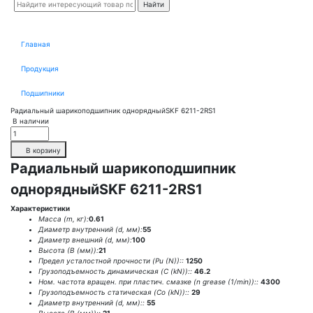
Главная
Продукция
Подшипники
Радиальный шарикоподшипник однорядныйSKF 6211-2RS1
В наличии
В корзину
Радиальный шарикоподшипник
однорядныйSKF 6211-2RS1
Характеристики
Масса (m, кг):
0.61
Диаметр внутренний (d, мм):
55
Диаметр внешний (d, мм):
100
Высота (В (мм)):
21
Предел усталостной прочности (Pu (N))::
1250
Грузоподъемность динамическая (C (kN))::
46.2
Ном. частота вращен. при пластич. смазке (n grease (1/min))::
4300
Грузоподъемность статическая (Co (kN))::
29
Диаметр внутренний (d, мм)::
55