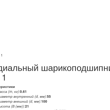
11
диальный шарикоподшипн
11
еристики
сса (m, кг):
0.61
иаметр внутренний (d, мм):
55
иаметр внешний (d, мм):
100
ысота (В (мм)):
21