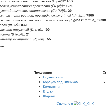
рузоподъемность динамическая (C (kN))::
46.2
редел усталостной прочности (Pu (N))::
1250
рузоподъемность статическая (Co (kN))::
29
ом. частота вращен. при жидк. смазке (n oil (1/min))::
7500
ом. частота вращен. при пластич. смазке (n grease (1/min))::
630
сса (m, кг)::
0.61
иаметр наружный (D, мм)::
100
ысота (В (мм))::
21
иаметр внутренний (d, мм)::
55
ие
Продукция
С
Подшипники
Корпуса подшипников
Б
Комплекты
Втулки
Шарики
Сделано в