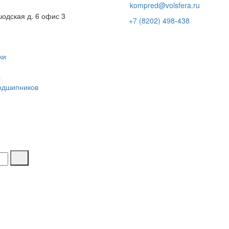
kompred@volsfera.ru
шодская д. 6 офис 3
+7 (8202) 498-438
ки
ы
одшипников