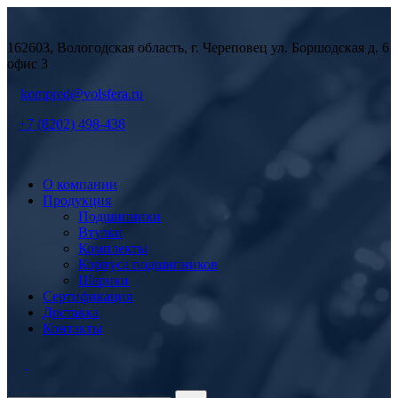
162603, Вологодская область, г. Череповец ул. Боршодская д. 6
офис 3
kompred@volsfera.ru
+7 (8202) 498-438
О компании
Продукция
Подшипники
Втулки
Комплекты
Корпуса подшипников
Шарики
Сертификация
Доставка
Контакты