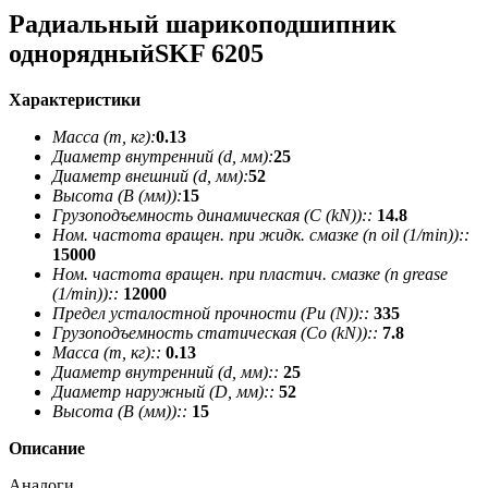
Радиальный шарикоподшипник
однорядныйSKF 6205
Характеристики
Масса (m, кг):
0.13
Диаметр внутренний (d, мм):
25
Диаметр внешний (d, мм):
52
Высота (В (мм)):
15
Грузоподъемность динамическая (C (kN))::
14.8
Ном. частота вращен. при жидк. смазке (n oil (1/min))::
15000
Ном. частота вращен. при пластич. смазке (n grease
(1/min))::
12000
Предел усталостной прочности (Pu (N))::
335
Грузоподъемность статическая (Co (kN))::
7.8
Масса (m, кг)::
0.13
Диаметр внутренний (d, мм)::
25
Диаметр наружный (D, мм)::
52
Высота (В (мм))::
15
Описание
Аналоги