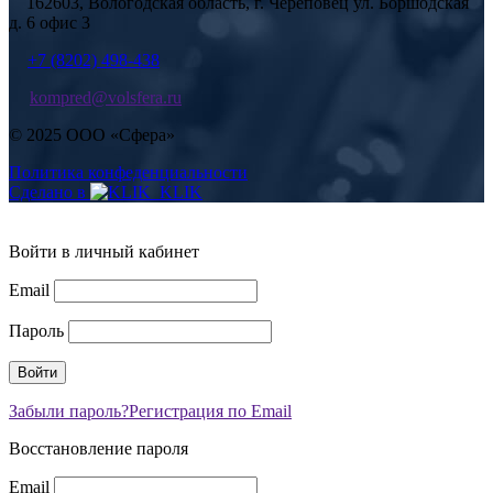
162603, Вологодская область, г. Череповец ул. Боршодская
д. 6 офис 3
+7 (8202) 498-438
kompred@volsfera.ru
© 2025 ООО «Сфера»
Политика конфеденциальности
Сделано в
Войти в личный кабинет
Email
Пароль
Забыли пароль?
Регистрация по Email
Восстановление пароля
Email