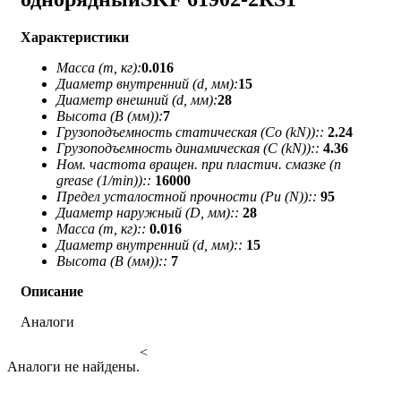
Характеристики
Масса (m, кг):
0.016
Диаметр внутренний (d, мм):
15
Диаметр внешний (d, мм):
28
Высота (В (мм)):
7
Грузоподъемность статическая (Co (kN))::
2.24
Грузоподъемность динамическая (C (kN))::
4.36
Ном. частота вращен. при пластич. смазке (n
grease (1/min))::
16000
Предел усталостной прочности (Pu (N))::
95
Диаметр наружный (D, мм)::
28
Масса (m, кг)::
0.016
Диаметр внутренний (d, мм)::
15
Высота (В (мм))::
7
Описание
Аналоги
<
Аналоги не найдены.