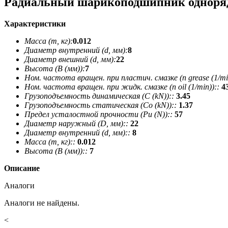
Радиальный шарикоподшипник одноря
Характеристики
Масса (m, кг):
0.012
Диаметр внутренний (d, мм):
8
Диаметр внешний (d, мм):
22
Высота (В (мм)):
7
Ном. частота вращен. при пластич. смазке (n grease (1/min
Ном. частота вращен. при жидк. смазке (n oil (1/min))::
4
Грузоподъемность динамическая (C (kN))::
3.45
Грузоподъемность статическая (Co (kN))::
1.37
Предел усталостной прочности (Pu (N))::
57
Диаметр наружный (D, мм)::
22
Диаметр внутренний (d, мм)::
8
Масса (m, кг)::
0.012
Высота (В (мм))::
7
Описание
Аналоги
Аналоги не найдены.
<