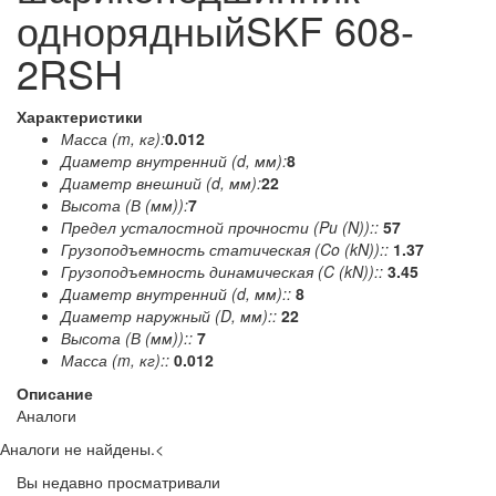
однорядныйSKF 608-
2RSH
Характеристики
Масса (m, кг):
0.012
Диаметр внутренний (d, мм):
8
Диаметр внешний (d, мм):
22
Высота (В (мм)):
7
Предел усталостной прочности (Pu (N))::
57
Грузоподъемность статическая (Co (kN))::
1.37
Грузоподъемность динамическая (C (kN))::
3.45
Диаметр внутренний (d, мм)::
8
Диаметр наружный (D, мм)::
22
Высота (В (мм))::
7
Масса (m, кг)::
0.012
Описание
Аналоги
Аналоги не найдены.
<
Вы недавно просматривали