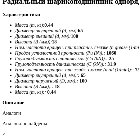
Радиальный шарикоподшипник одноря
Характеристики
Масса (m, кг):
0.44
Диаметр внутренний (d, мм):
65
Диаметр внешний (d, мм):
100
Высота (В (мм)):
18
Ном. частота вращен. при пластич. смазке (n grease (1/min
Предел усталостной прочности (Pu (N))::
1060
Грузоподъемность статическая (Co (kN))::
25
Грузоподъемность динамическая (C (kN))::
31.9
Ном. частота вращен. при жидк. смазке (n oil (1/min))::
7
Диаметр внутренний (d, мм)::
65
Диаметр наружный (D, мм)::
100
Высота (В (мм))::
18
Масса (m, кг)::
0.44
Описание
Аналоги
Аналоги не найдены.
<