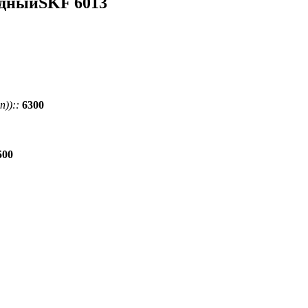
дныйSKF 6013
))::
6300
500