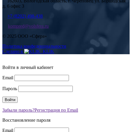
162603, Вологодская область, г. Череповец ул. Боршодская
д. 6 офис 3
+7 (8202) 498-438
kompred@volsfera.ru
© 2025 ООО «Сфера»
Политика конфеденциальности
Сделано в
Войти в личный кабинет
Email
Пароль
Забыли пароль?
Регистрация по Email
Восстановление пароля
Email