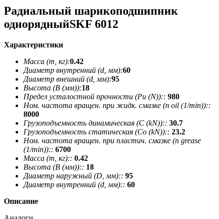
Радиальный шарикоподшипник
однорядныйSKF 6012
Характеристики
Масса (m, кг):
0.42
Диаметр внутренний (d, мм):
60
Диаметр внешний (d, мм):
95
Высота (В (мм)):
18
Предел усталостной прочности (Pu (N))::
980
Ном. частота вращен. при жидк. смазке (n oil (1/min))::
8000
Грузоподъемность динамическая (C (kN))::
30.7
Грузоподъемность статическая (Co (kN))::
23.2
Ном. частота вращен. при пластич. смазке (n grease
(1/min))::
6700
Масса (m, кг)::
0.42
Высота (В (мм))::
18
Диаметр наружный (D, мм)::
95
Диаметр внутренний (d, мм)::
60
Описание
Аналоги