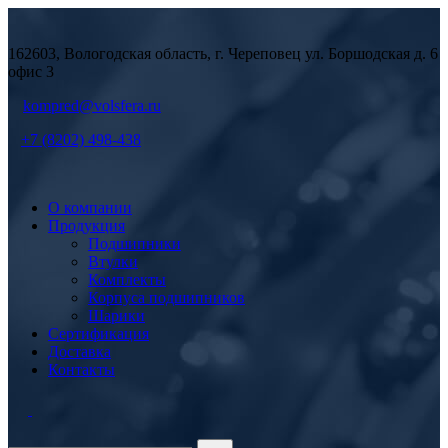
162603, Вологодская область, г. Череповец ул. Боршодская д. 6
офис 3
kompred@volsfera.ru
+7 (8202) 498-438
О компании
Продукция
Подшипники
Втулки
Комплекты
Корпуса подшипников
Шарики
Сертификация
Доставка
Контакты