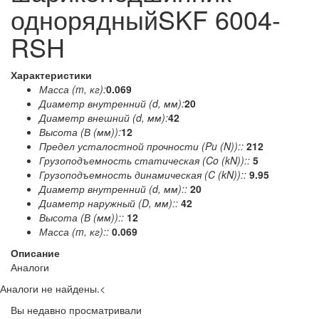
однорядныйSKF 6004-
RSH
Характеристики
Масса (m, кг):
0.069
Диаметр внутренний (d, мм):
20
Диаметр внешний (d, мм):
42
Высота (В (мм)):
12
Предел усталостной прочности (Pu (N))::
212
Грузоподъемность статическая (Co (kN))::
5
Грузоподъемность динамическая (C (kN))::
9.95
Диаметр внутренний (d, мм)::
20
Диаметр наружный (D, мм)::
42
Высота (В (мм))::
12
Масса (m, кг)::
0.069
Описание
Аналоги
Аналоги не найдены.
<
Вы недавно просматривали