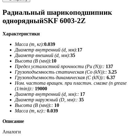
Радиальный шарикоподшипник
однорядныйSKF 6003-2Z
Характеристики
Масса (m, кг):
0.039
Диаметр внутренний (d, мм):
17
Диаметр внешний (d, мм):
35
Высота (В (мм)):
10
Предел усталостной прочности (Pu (N))::
137
Грузоподъемность статическая (Co (kN))::
3.25
Грузоподъемность динамическая (C (kN))::
6.37
Ном. частота вращен. при пластич. смазке (n grease
(1/min))::
19000
Диаметр внутренний (d, мм)::
17
Диаметр наружный (D, мм)::
35
Высота (В (мм))::
10
Масса (m, кг)::
0.039
Описание
Аналоги