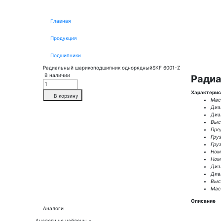
Главная
Продукция
Подшипники
Радиальный шарикоподшипник однорядныйSKF 6001-Z
В наличии
Радиа
Характерис
В корзину
Масс
Диа
Диа
Выс
Пре
Гру
Гру
Ном.
Ном.
Диа
Диа
Высо
Масс
Описание
Аналоги
Аналоги не найдены.
<