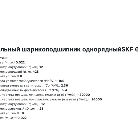
льный шарикоподшипник однорядныйSKF 
тики
а (m, кг):
0.022
метр внутренний (d, мм):
12
метр внешний (d, мм):
28
ота (В (мм)):
8
дел усталостной прочности (Pu (N))::
100
зоподъемность статическая (Co (kN))::
2.36
зоподъемность динамическая (C (kN))::
5.4
 частота вращен. при жидк. смазке (n oil (1/min))::
32000
 частота вращен. при пластич. смазке (n grease (1/min))::
26000
метр внутренний (d, мм)::
12
метр наружный (D, мм)::
28
та (В (мм))::
8
а (m, кг)::
0.022