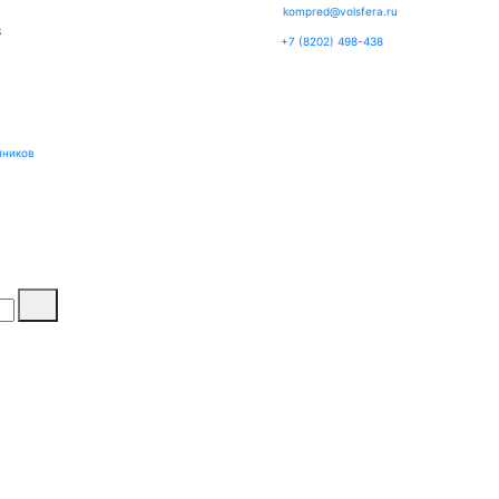
kompred@volsfera.ru
3
+7 (8202) 498-438
пников