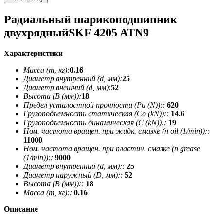
Радиальный шарикоподшипник
двухрядныйSKF 4205 ATN9
Характеристики
Масса (m, кг):
0.16
Диаметр внутренний (d, мм):
25
Диаметр внешний (d, мм):
52
Высота (В (мм)):
18
Предел усталостной прочности (Pu (N))::
620
Грузоподъемность статическая (Co (kN))::
14.6
Грузоподъемность динамическая (C (kN))::
19
Ном. частота вращен. при жидк. смазке (n oil (1/min))::
11000
Ном. частота вращен. при пластич. смазке (n grease
(1/min))::
9000
Диаметр внутренний (d, мм)::
25
Диаметр наружный (D, мм)::
52
Высота (В (мм))::
18
Масса (m, кг)::
0.16
Описание