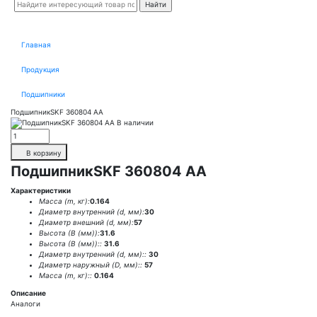
Главная
Продукция
Подшипники
ПодшипникSKF 360804 AA
В наличии
В корзину
ПодшипникSKF 360804 AA
Характеристики
Масса (m, кг):
0.164
Диаметр внутренний (d, мм):
30
Диаметр внешний (d, мм):
57
Высота (В (мм)):
31.6
Высота (В (мм))::
31.6
Диаметр внутренний (d, мм)::
30
Диаметр наружный (D, мм)::
57
Масса (m, кг)::
0.164
Описание
Аналоги