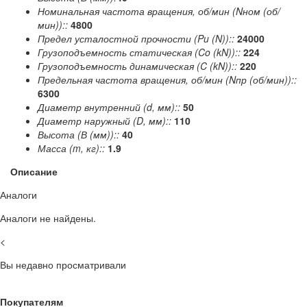
Номинальная частота вращения, об/мин (Nном (об/
мин))::
4800
Предел усталостной прочности (Pu (N))::
24000
Грузоподъемность статическая (Co (kN))::
224
Грузоподъемность динамическая (C (kN))::
220
Предельная частота вращения, об/мин (Nпр (об/мин))::
6300
Диаметр внутренний (d, мм)::
50
Диаметр наружный (D, мм)::
110
Высота (В (мм))::
40
Масса (m, кг)::
1.9
Описание
Аналоги
Аналоги не найдены.
<
Вы недавно просматривали
Покупателям