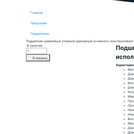
Главная
Продукция
Подшипники
Подшипник шариковый упорный одинарный основного конструктивног
В наличии
Подши
испол
В корзину
Характерис
Масс
Диа
Диа
Выс
Диа
Кол
Мар
Гру
Гру
Ном.
Ном.
Выс
Масс
Диа
Диа