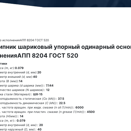
о исполненияАПП 8204 ГОСТ 520
пник шариковый упорный одинарный основ
ненияАПП 8204 ГОСТ 520
тики
а (m, кг):
0.079
метр внутренний (d, мм):
20
метр внешний (d, мм):
40
ота (В (мм)):
14
метр шарика (d шарика (мм))::
7.144
ичество шариков (N шариков)::
12
ка стали (Материал)::
ШХ-15
зоподъемность статическая (Co (kN))::
37.5
зоподъемность динамическая (C (kN))::
22.5
 частота вращен. при жидк. смазке (n oil (1/min))::
6000
 частота вращен. при пластич. смазке (n grease (1/min))::
4500
ота (H(мм))::
14
а (m, кг)::
0.079
метр внутренний (d, мм)::
20
метр наружный (D, мм)::
40