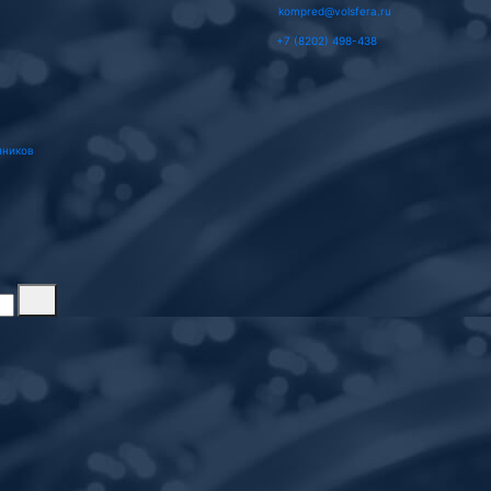
kompred@volsfera.ru
3
+7 (8202) 498-438
пников