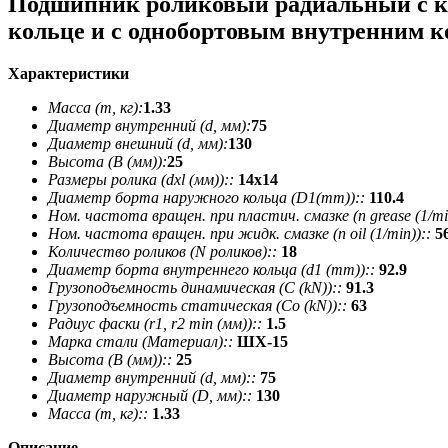
Подшипник роликовый радиальный с к
кольце и с однобортовым внутренним 
Характеристики
Масса (m, кг):
1.33
Диаметр внутренний (d, мм):
75
Диаметр внешний (d, мм):
130
Высота (В (мм)):
25
Размеры ролика (dxl (мм))::
14х14
Диаметр борта наружного кольца (D1(mm))::
110.4
Ном. частота вращен. при пластич. смазке (n grease (1/min
Ном. частота вращен. при жидк. смазке (n oil (1/min))::
5
Количество роликов (N роликов)::
18
Диаметр борта внутреннего кольца (d1 (mm))::
92.9
Грузоподъемность динамическая (C (kN))::
91.3
Грузоподъемность статическая (Co (kN))::
63
Радиус фаски (r1, r2 min (мм))::
1.5
Марка стали (Материал)::
ШХ-15
Высота (В (мм))::
25
Диаметр внутренний (d, мм)::
75
Диаметр наружный (D, мм)::
130
Масса (m, кг)::
1.33
Описание