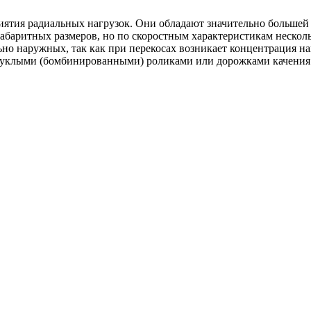
ятия радиальных нагрузок. Они обладают значительно большей
баритных размеров, но по скоростным характеристикам неско
ьно наружных, так как при перекосах возникает концентрация н
клыми (бомбинированными) роликами или дорожками качения.