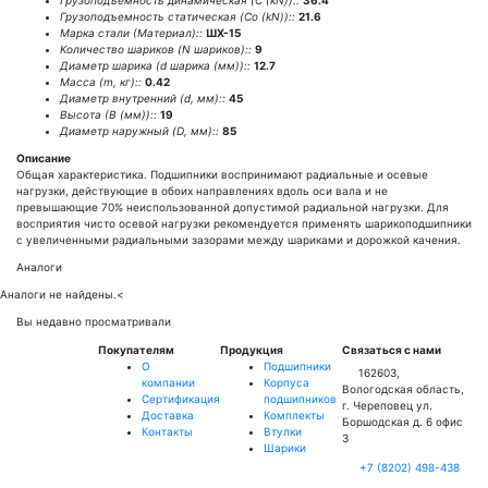
Грузоподъемность динамическая (C (kN))::
36.4
Грузоподъемность статическая (Co (kN))::
21.6
Марка стали (Материал)::
ШХ-15
Количество шариков (N шариков)::
9
Диаметр шарика (d шарика (мм))::
12.7
Масса (m, кг)::
0.42
Диаметр внутренний (d, мм)::
45
Высота (В (мм))::
19
Диаметр наружный (D, мм)::
85
Описание
Общая характеристика. Подшипники воспринимают радиальные и осевые
нагрузки, действующие в обоих направлениях вдоль оси вала и не
превышающие 70% неиспользованной допустимой радиальной нагрузки. Для
восприятия чисто осевой нагрузки рекомендуется применять шарикоподшипники
с увеличенными радиальными зазорами между шариками и дорожкой качения.
Аналоги
Аналоги не найдены.
<
Вы недавно просматривали
Покупателям
Продукция
Связаться с нами
О
Подшипники
162603,
компании
Корпуса
Вологодская область,
Сертификация
подшипников
г. Череповец ул.
Доставка
Комплекты
Боршодская д. 6 офис
Контакты
Втулки
3
Шарики
+7 (8202) 498-438