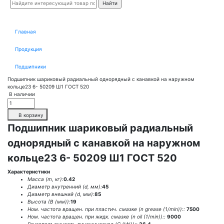
Главная
Продукция
Подшипники
Подшипник шариковый радиальный однорядный с канавкой на наружном
кольце23 6- 50209 Ш1 ГОСТ 520
В наличии
В корзину
Подшипник шариковый радиальный
однорядный с канавкой на наружном
кольце23 6- 50209 Ш1 ГОСТ 520
Характеристики
Масса (m, кг):
0.42
Диаметр внутренний (d, мм):
45
Диаметр внешний (d, мм):
85
Высота (В (мм)):
19
Ном. частота вращен. при пластич. смазке (n grease (1/min))::
7500
Ном. частота вращен. при жидк. смазке (n oil (1/min))::
9000