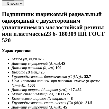
В корзину
Подшипник шариковый радиальный
однорядный с двухсторонним
уплотнением из маслостойкой резины
или пластмассы23 6- 180309 Ш1 ГОСТ
520
Характеристики
Масса (m, кг):
0.825
Диаметр внутренний (d, мм):
45
Диаметр внешний (d, мм):
100
Высота (В (мм)):
25
Грузоподъемность динамическая (C (kN))::
52.7
Ном. частота вращен. при пластич. смазке (n grease
(1/min))::
4500
Диаметр шарика (d шарика (мм))::
17.462
Марка стали (Материал)::
ШХ-15
Количество шариков (N шариков)::
8
Грузоподъемность статическая (Co (kN))::
31.5
Диаметр внутренний (d, мм)::
45