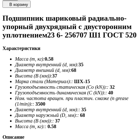
В корзину
Подшипник шариковый радиально-
упорный двухрядный с двусторонним
уплотнением23 6- 256707 Ш1 ГОСТ 520
Характеристики
Масса (m, кг):
0.58
Диаметр внутренний (d, мм):
35
Диаметр внешний (d, мм):
68
Высота (В (мм)):
37
Марка стали (Материал)::
ШХ-15
Грузоподъемность статическая (Co (kN))::
32
Грузоподъемность динамическая (C (kN))::
40
Ном. частота вращен. при пластич. смазке (n grease
(1/min))::
3500
Диаметр внутренний (d, мм)::
35
Диаметр наружный (D, мм)::
68
Высота (В (мм))::
37
Масса (m, кг)::
0.58
Описание