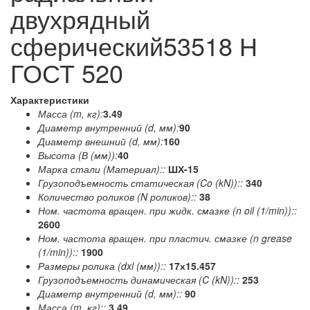
двухрядный
сферический53518 Н
ГОСТ 520
Характеристики
Масса (m, кг):
3.49
Диаметр внутренний (d, мм):
90
Диаметр внешний (d, мм):
160
Высота (В (мм)):
40
Марка стали (Материал)::
ШХ-15
Грузоподъемность статическая (Co (kN))::
340
Количество роликов (N роликов)::
38
Ном. частота вращен. при жидк. смазке (n oil (1/min))::
2600
Ном. частота вращен. при пластич. смазке (n grease
(1/min))::
1900
Размеры ролика (dxl (мм))::
17х15.457
Грузоподъемность динамическая (C (kN))::
253
Диаметр внутренний (d, мм)::
90
Масса (m, кг)::
3.49