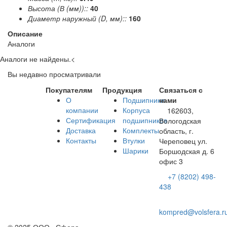
Высота (В (мм))::
40
Диаметр наружный (D, мм)::
160
Описание
Аналоги
Аналоги не найдены.
<
Вы недавно просматривали
Покупателям
Продукция
Связаться с
О
Подшипники
нами
компании
Корпуса
162603,
Сертификация
подшипников
Вологодская
Доставка
Комплекты
область, г.
Контакты
Втулки
Череповец ул.
Шарики
Боршодская д. 6
офис 3
+7 (8202) 498-
438
kompred@volsfera.r