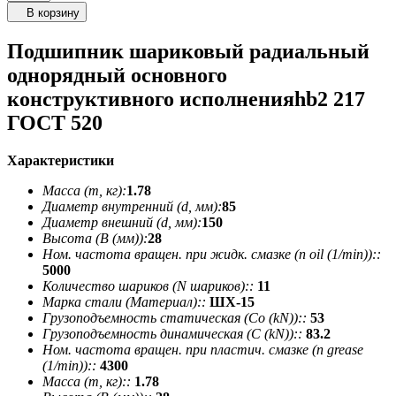
В корзину
Подшипник шариковый радиальный
однорядный основного
конструктивного исполненияhb2 217
ГОСТ 520
Характеристики
Масса (m, кг):
1.78
Диаметр внутренний (d, мм):
85
Диаметр внешний (d, мм):
150
Высота (В (мм)):
28
Ном. частота вращен. при жидк. смазке (n oil (1/min))::
5000
Количество шариков (N шариков)::
11
Марка стали (Материал)::
ШХ-15
Грузоподъемность статическая (Co (kN))::
53
Грузоподъемность динамическая (C (kN))::
83.2
Ном. частота вращен. при пластич. смазке (n grease
(1/min))::
4300
Масса (m, кг)::
1.78