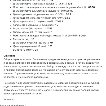
Радиус фаски (r, r1 min (мм))::
1.5
Диаметр борта наружного кольца (D1(mm))::
108
Ном. частота вращен. при пластич. смазке (n grease (1/min))::
6000
Диаметр борта внутреннего кольца (d1 (mm))::
87
Грузоподъемность динамическая (C (kN))::
80.2
Грузоподъемность статическая (Co (kN))::
54.8
Диаметр шарика (d шарика (мм))::
17.462
Количество шариков (N шариков)::
15
Марка стали (Материал)::
ШХ-15
Радиус фаски (r2, r3 min (мм))::
1
Ном. частота вращен. при жидк. смазке (n oil (1/min))::
8000
Масса (m, кг)::
1.1
Диаметр внутренний (d, мм)::
70
Диаметр наружный (D, мм)::
125
Высота (В (мм))::
24
Описание
Общая характеристика. Подшипники предназначены для восприятия радиальных
и осевых нагрузок. Их способность воспринимать осевую нагрузку зависит от
угла контакта, представляющего собой угол между плоскостью центров шариков
и прямой, проходящей через центр шарика и точку касания шарика с дорожкой
качения. С увеличением угла контакта осевая грузоподъемность возрастает
вследствие уменьшение радиальной.
По скоростным характеристикам радиально-упорные подшипники не уступают
радиальным однорядным. Увеличение угла контакта приводит к снижению
допускаемых частот вращения и увеличению воспринимаемой подшипниками
односторонней осевой нагрузки.
Аналоги
Аналоги не найдены.
<