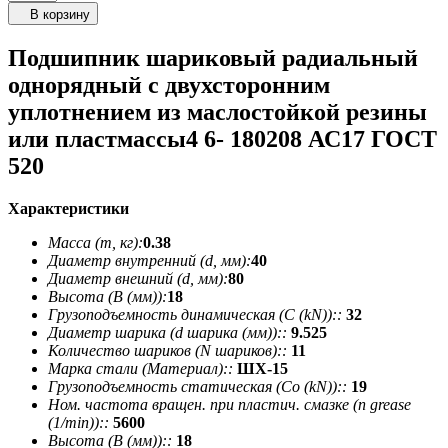
В корзину
Подшипник шариковый радиальный
однорядный с двухсторонним
уплотнением из маслостойкой резины
или пластмассы4 6- 180208 АС17 ГОСТ
520
Характеристики
Масса (m, кг):
0.38
Диаметр внутренний (d, мм):
40
Диаметр внешний (d, мм):
80
Высота (В (мм)):
18
Грузоподъемность динамическая (C (kN))::
32
Диаметр шарика (d шарика (мм))::
9.525
Количество шариков (N шариков)::
11
Марка стали (Материал)::
ШХ-15
Грузоподъемность статическая (Co (kN))::
19
Ном. частота вращен. при пластич. смазке (n grease
(1/min))::
5600
Высота (В (мм))::
18