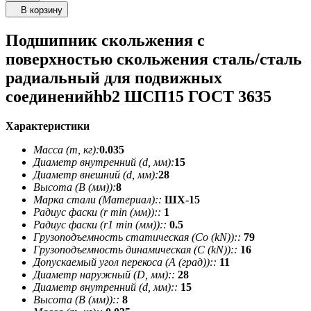
В корзину
Подшипник скольжения с
поверхностью скольжения сталь/сталь
радиальный для подвижных
соединенийhb2 ШСП15 ГОСТ 3635
Характеристики
Масса (m, кг):
0.035
Диаметр внутренний (d, мм):
15
Диаметр внешний (d, мм):
28
Высота (В (мм)):
8
Марка стали (Материал)::
ШХ-15
Радиус фаски (r min (мм))::
1
Радиус фаски (r1 min (мм))::
0.5
Грузоподъемность статическая (Co (kN))::
79
Грузоподъемность динамическая (C (kN))::
16
Допускаемый угол перекоса (A (град))::
11
Диаметр наружный (D, мм)::
28
Диаметр внутренний (d, мм)::
15
Высота (В (мм))::
8