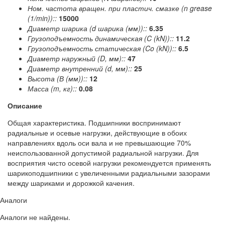
Ном. частота вращен. при пластич. смазке (n grease
(1/min))::
15000
Диаметр шарика (d шарика (мм))::
6.35
Грузоподъемность динамическая (C (kN))::
11.2
Грузоподъемность статическая (Co (kN))::
6.5
Диаметр наружный (D, мм)::
47
Диаметр внутренний (d, мм)::
25
Высота (В (мм))::
12
Масса (m, кг)::
0.08
Описание
Общая характеристика. Подшипники воспринимают
радиальные и осевые нагрузки, действующие в обоих
направлениях вдоль оси вала и не превышающие 70%
неиспользованной допустимой радиальной нагрузки. Для
восприятия чисто осевой нагрузки рекомендуется применять
шарикоподшипники с увеличенными радиальными зазорами
между шариками и дорожкой качения.
Аналоги
Аналоги не найдены.