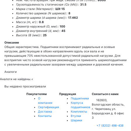
Ном. частота вращен. при жидк. смазке (n oil (1/min))::
8000
Грузоподъемность статическая (Co (kN))::
31.5
Марка стали (Материал)::
ШХ-15
Количество шариков (N шариков)::
8
Диаметр шарика (d шарика (мм))::
17.462
Масса (m, кг)::
0.8
Диаметр наружный (D, мм)::
100
Диаметр внутренний (d, мм)::
45
Высота (В (мм))::
25
Описание
Общая характеристика. Подшипники воспринимают радиальные и осевые
нагрузки, действующие в обоих направлениях вдоль оси вала и не
превышающие 70% неиспользованной допустимой радиальной нагрузки. Для
восприятия чисто осевой нагрузки рекомендуется применять шарикоподшипники
с увеличенными радиальными зазорами между шариками и дорожкой качения.
Аналоги
Аналоги не найдены.
<
Вы недавно просматривали
Покупателям
Продукция
Связаться с нами
О
Подшипники
162603,
компании
Корпуса
Вологодская область,
Сертификация
подшипников
г. Череповец ул.
Доставка
Комплекты
Боршодская д. 6 офис
Контакты
Втулки
3
Шарики
+7 (8202) 498-438