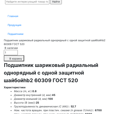
Главная
Продукция
Подшипники
Подшипник шариковый радиальный однорядный с одной защитной шайбойhb2
60309 ГОСТ 520
В наличии
В корзину
Подшипник шариковый радиальный
однорядный с одной защитной
шайбойhb2 60309 ГОСТ 520
Характеристики
Масса (m, кг):
0.8
Диаметр внутренний (d, мм):
45
Диаметр внешний (d, мм):
100
Высота (В (мм)):
25
Грузоподъемность динамическая (C (kN))::
52.7
Ном. частота вращен. при пластич. смазке (n grease (1/min))::
6700