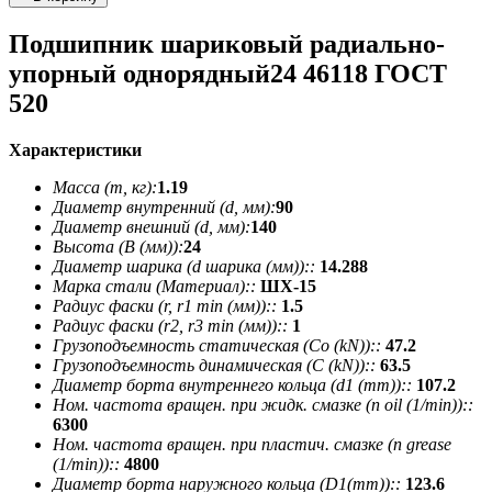
Подшипник шариковый радиально-
упорный однорядный24 46118 ГОСТ
520
Характеристики
Масса (m, кг):
1.19
Диаметр внутренний (d, мм):
90
Диаметр внешний (d, мм):
140
Высота (В (мм)):
24
Диаметр шарика (d шарика (мм))::
14.288
Марка стали (Материал)::
ШХ-15
Радиус фаски (r, r1 min (мм))::
1.5
Радиус фаски (r2, r3 min (мм))::
1
Грузоподъемность статическая (Co (kN))::
47.2
Грузоподъемность динамическая (C (kN))::
63.5
Диаметр борта внутреннего кольца (d1 (mm))::
107.2
Ном. частота вращен. при жидк. смазке (n oil (1/min))::
6300
Ном. частота вращен. при пластич. смазке (n grease
(1/min))::
4800
Диаметр борта наружного кольца (D1(mm))::
123.6