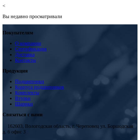
<
Вы недавно просматривали
Покупателям
О компании
Сертификация
Доставка
Контакты
Продукция
Подшипники
Корпуса подшипников
Комплекты
Втулки
Шарики
Связаться с нами
162603, Вологодская область, г. Череповец ул. Боршодская
д. 6 офис 3