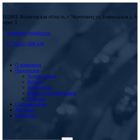
162603, Вологодская область, г. Череповец ул. Боршодская д. 6
офис 3
kompred@volsfera.ru
+7 (8202) 498-438
О компании
Продукция
Подшипники
Втулки
Комплекты
Корпуса подшипников
Шарики
Сертификация
Доставка
Контакты