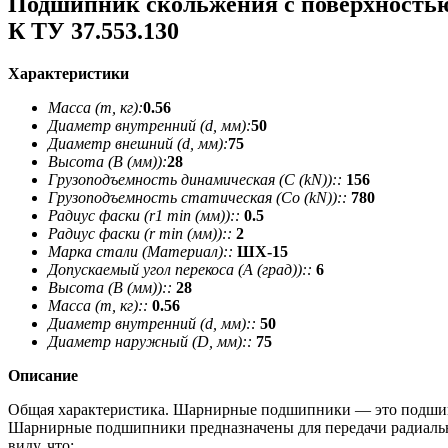
Подшипник скольжения с поверхность
К ТУ 37.553.130
Характеристики
Масса (m, кг):
0.56
Диаметр внутренний (d, мм):
50
Диаметр внешний (d, мм):
75
Высота (В (мм)):
28
Грузоподъемность динамическая (C (kN))::
156
Грузоподъемность статическая (Co (kN))::
780
Радиус фаски (r1 min (мм))::
0.5
Радиус фаски (r min (мм))::
2
Марка стали (Материал)::
ШХ-15
Допускаемый угол перекоса (A (град))::
6
Высота (В (мм))::
28
Масса (m, кг)::
0.56
Диаметр внутренний (d, мм)::
50
Диаметр наружный (D, мм)::
75
Описание
Общая характеристика. Шарнирные подшипники — это подшипн
Шарнирные подшипники предназначены для передачи радиальн
виду, что: