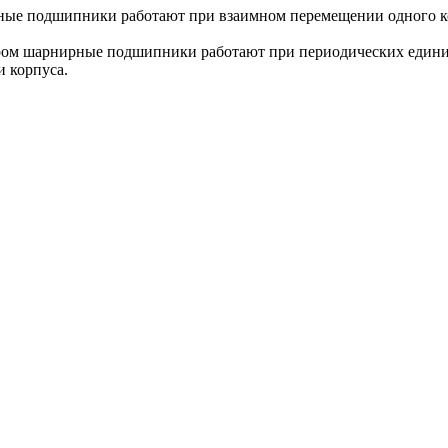
ые подшипники работают при взаимном перемещении одного ко
ром шарнирные подшипники работают при периодических единич
и корпуса.