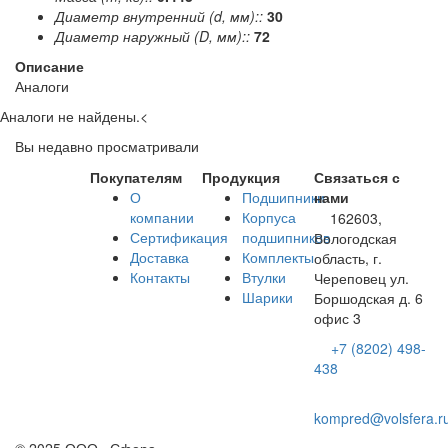
Диаметр внутренний (d, мм)::
30
Диаметр наружный (D, мм)::
72
Описание
Аналоги
Аналоги не найдены.
<
Вы недавно просматривали
Покупателям
Продукция
Связаться с
О
Подшипники
нами
компании
Корпуса
162603,
Сертификация
подшипников
Вологодская
Доставка
Комплекты
область, г.
Контакты
Втулки
Череповец ул.
Шарики
Боршодская д. 6
офис 3
+7 (8202) 498-
438
kompred@volsfera.r