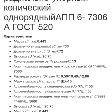
конический
однорядныйАПП 6- 7306
А ГОСТ 520
Характеристики
Масса (m, кг):
0.443
Диаметр внутренний (d, мм):
30
Диаметр внешний (d, мм):
72
Высота (В (мм)):
20.75
Количество роликов (N роликов)::
13
Ном. частота вращен. при жидк. смазке (n oil (1/min))::
7500
Размеры ролика (dxl (мм))::
9.59/10.49х12.86
Марка стали (Материал)::
ШХ-15
Грузоподъемность статическая (Co (kN))::
56
Грузоподъемность динамическая (C (kN))::
56
Ном. частота вращен. при пластич. смазке (n grease
(1/min))::
5600
Высота (В (мм))::
20.75
Масса (m, кг)::
0.443