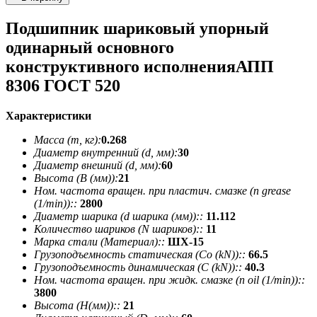
Подшипник шариковый упорный
одинарный основного
конструктивного исполненияАПП
8306 ГОСТ 520
Характеристики
Масса (m, кг):
0.268
Диаметр внутренний (d, мм):
30
Диаметр внешний (d, мм):
60
Высота (В (мм)):
21
Ном. частота вращен. при пластич. смазке (n grease
(1/min))::
2800
Диаметр шарика (d шарика (мм))::
11.112
Количество шариков (N шариков)::
11
Марка стали (Материал)::
ШХ-15
Грузоподъемность статическая (Co (kN))::
66.5
Грузоподъемность динамическая (C (kN))::
40.3
Ном. частота вращен. при жидк. смазке (n oil (1/min))::
3800
Высота (H(мм))::
21